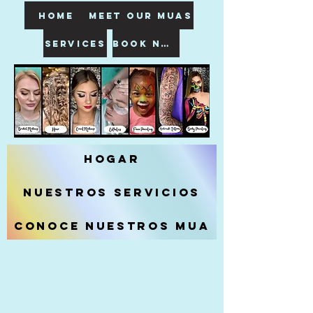
HOME
meet our muas
SERVICES
book now
Hogar
Nuestros servicios
Conoce nuestros MUA